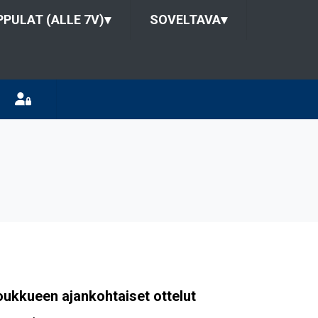
PULAT (ALLE 7V)
▾
SOVELTAVA
▾
oukkueen ajankohtaiset ottelut