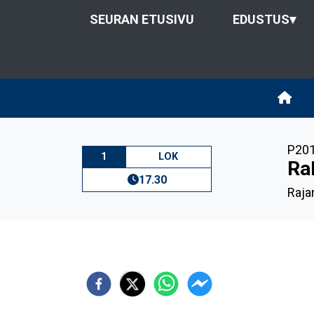
SEURAN ETUSIVU
EDUSTUS
▾
P20
1
LOK
Ra
17.30
Raja