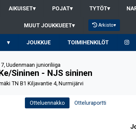
AIKUISET
▾
POJAT
▾
TYTÖT
▾
NAP
Arkisto
▾
MUUT JOUKKUEET
▾
▾
JOUKKUE
TOIMIHENKILÖT
17
,
Uudenmaan junioriliiga
Ke/Sininen - NJS sininen
mäki TN B1 Kiljavantie 4, Nurmijärvi
Otteluennakko
Otteluraportti
J