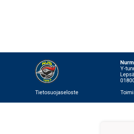
Nurmi
Y-tun
Lepsä
01800
Tietosuojaseloste
Toimi