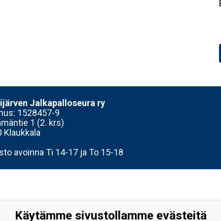
järven Jalkapalloseura ry
nus:
1528457-9
mäntie 1 (2. krs)
 Klaukkala
sto avoinna Ti 14-17 ja To 15-18
Käytämme sivustollamme evästeitä