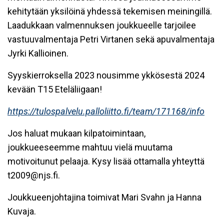
kehitytään yksilöinä yhdessä tekemisen meiningillä.
Laadukkaan valmennuksen joukkueelle tarjoilee
vastuuvalmentaja Petri Virtanen sekä apuvalmentaja
Jyrki Kallioinen.
Syyskierroksella 2023 nousimme ykkösestä 2024
kevään T15 Eteläliigaan!
https://tulospalvelu.palloliitto.fi/team/171168/info
Jos haluat mukaan kilpatoimintaan,
joukkueeseemme mahtuu vielä muutama
motivoitunut pelaaja. Kysy lisää ottamalla yhteyttä
t2009@njs.fi.
Joukkueenjohtajina toimivat Mari Svahn ja Hanna
Kuvaja.