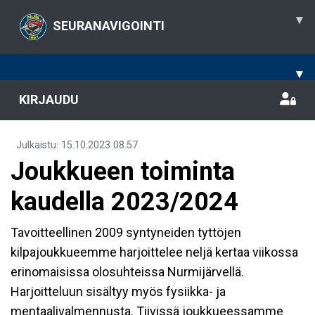
▾
SEURANAVIGOINTI
▾
KIRJAUDU
Julkaistu
:
15.10.2023
08.57
Joukkueen toiminta
kaudella 2023/2024
Tavoitteellinen 2009 syntyneiden tyttöjen
kilpajoukkueemme harjoittelee neljä kertaa viikossa
erinomaisissa olosuhteissa Nurmijärvellä.
Harjoitteluun sisältyy myös fysiikka- ja
mentaalivalmennusta. Tiivissä joukkueessamme