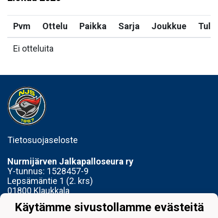
Pvm
Ottelu
Paikka
Sarja
Joukkue
Tulo
Ei otteluita
Tietosuojaseloste
Nurmijärven Jalkapalloseura ry
Y-tunnus:
1528457-9
Lepsämäntie 1 (2. krs)
01800 Klaukkala
Käytämme sivustollamme evästeitä
Toimisto avoinna Ti 14-17 ja To 15-18