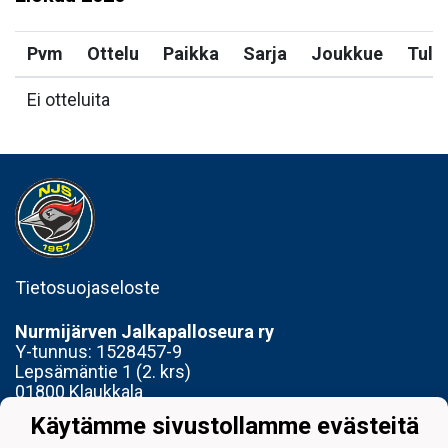
Pvm
Ottelu
Paikka
Sarja
Joukkue
Tulo
Ei otteluita
Tietosuojaseloste
Nurmijärven Jalkapalloseura ry
Y-tunnus:
1528457-9
Lepsämäntie 1 (2. krs)
01800 Klaukkala
Käytämme sivustollamme evästeitä
Toimisto avoinna Ti 14-17 ja To 15-18