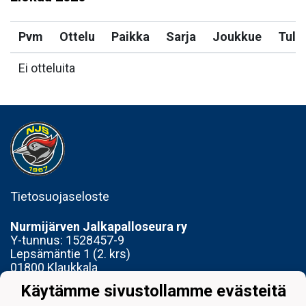
Pvm
Ottelu
Paikka
Sarja
Joukkue
Tulo
Ei otteluita
Tietosuojaseloste
Nurmijärven Jalkapalloseura ry
Y-tunnus:
1528457-9
Lepsämäntie 1 (2. krs)
01800 Klaukkala
Käytämme sivustollamme evästeitä
Toimisto avoinna Ti 14-17 ja To 15-18