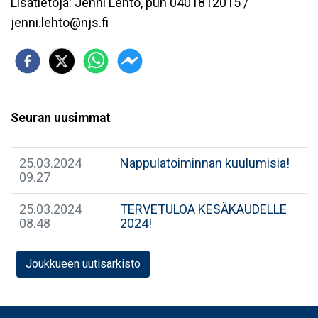
Lisätietoja: Jenni Lehto, puh 0401812015 /
jenni.lehto@njs.fi
Seuran uusimmat
25.03.2024
Nappulatoiminnan kuulumisia!
09.27
25.03.2024
TERVETULOA KESÄKAUDELLE
08.48
2024!
Joukkueen uutisarkisto