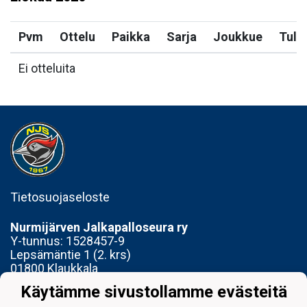
Pvm
Ottelu
Paikka
Sarja
Joukkue
Tulo
Ei otteluita
Tietosuojaseloste
Nurmijärven Jalkapalloseura ry
Y-tunnus:
1528457-9
Lepsämäntie 1 (2. krs)
01800 Klaukkala
Käytämme sivustollamme evästeitä
Toimisto avoinna Ti 14-17 ja To 15-18