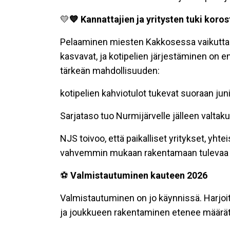
💛
💙 Kannattajien ja yritysten tuki koro
Pelaaminen miesten Kakkosessa vaikuttaa
kasvavat, ja kotipelien järjestäminen on e
tärkeän mahdollisuuden:
kotipelien kahviotulot tukevat suoraan jun
Sarjataso tuo Nurmijärvelle jälleen valtaku
NJS toivoo, että paikalliset yritykset, yht
vahvemmin mukaan rakentamaan tulevaa 
⚽
Valmistautuminen kauteen 2026
Valmistautuminen on jo käynnissä. Harjoituk
ja joukkueen rakentaminen etenee määräti