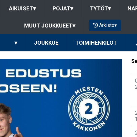
AIKUISET
▾
POJAT
▾
TYTÖT
▾
NAP
Arkisto
▾
MUUT JOUKKUEET
▾
▾
JOUKKUE
TOIMIHENKILÖT
Se