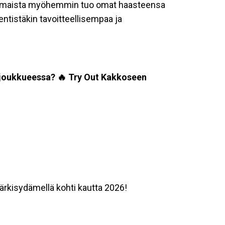
omaista myöhemmin tuo omat haasteensa
ntistäkin tavoitteellisempaa ja
 joukkueessa? 🔥
Try Out Kakkoseen
ärkisydämellä kohti kautta 2026!