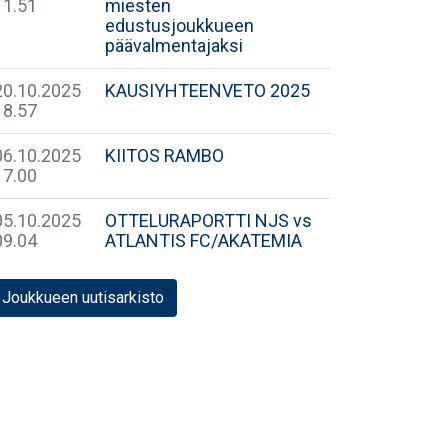
11.51
miesten
edustusjoukkueen
päävalmentajaksi
20.10.2025
KAUSIYHTEENVETO 2025
18.57
06.10.2025
KIITOS RAMBO
17.00
05.10.2025
OTTELURAPORTTI NJS vs
09.04
ATLANTIS FC/AKATEMIA
Joukkueen uutisarkisto