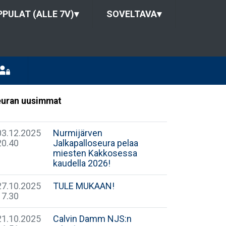
PULAT (ALLE 7V)
▾
SOVELTAVA
▾
uran uusimmat
03.12.2025
​Nurmijärven
20.40
Jalkapalloseura pelaa
miesten Kakkosessa
kaudella 2026!
27.10.2025
TULE MUKAAN!
17.30
21.10.2025
Calvin Damm NJS:n