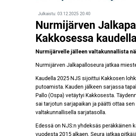
Julkaistu
:
03.12.2025
20.40
​Nurmijärven Jalkapa
Kakkosessa kaudell
Nurmijärvelle jälleen valtakunnallista nä
Nurmijärven Jalkapalloseura jatkaa mies
Kaudella 2025 NJS sijoittui Kakkosen lohko
putoamista. Kauden jälkeen sarjassa tapa
Pallo (Ospa) vetäytyi Kakkosesta. Täyde
sai tarjotun sarjapaikan ja päätti ottaa se
valtakunnallisella sarjatasolla.
Edessä on NJS:n yhdeksäs peräkkäinen k
vuodesta 2015 alkaen. Seura jatkaa pitkäjä