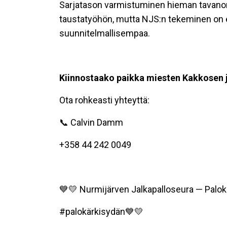
Sarjatason varmistuminen hieman tavan
taustatyöhön, mutta NJS:n tekeminen on e
suunnitelmallisempaa.
Kiinnostaako paikka miesten Kakkosen
Ota rohkeasti yhteyttä:
📞 Calvin Damm
+358 44 242 0049
💙💛 Nurmijärven Jalkapalloseura — Palok
#palokärkisydän💙💛