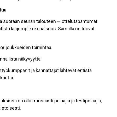
stuu
 suoraan seuran talouteen — ottelutapahtumat
ntistä laajempi kokonaisuus. Samalla ne tuovat
iorijoukkueiden toimintaa.
nnallista näkyvyyttä.
eistyökumppanit ja kannattajat lähtevät entistä
kautta.
sissa on ollut runsaasti pelaajia ja testipelaajia,
etoisesti.