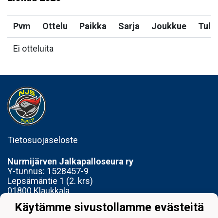
Pvm
Ottelu
Paikka
Sarja
Joukkue
Tulo
Ei otteluita
Tietosuojaseloste
Nurmijärven Jalkapalloseura ry
Y-tunnus:
1528457-9
Lepsämäntie 1 (2. krs)
01800 Klaukkala
Käytämme sivustollamme evästeitä
Toimisto avoinna Ti 14-17 ja To 15-18