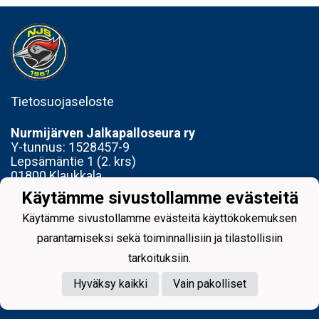
Tietosuojaseloste
Nurmijärven Jalkapalloseura ry
Y-tunnus:
1528457-9
Lepsämäntie 1 (2. krs)
01800 Klaukkala
Käytämme sivustollamme evästeitä
Toimisto avoinna Ti 14-17 ja To 15-18
Käytämme sivustollamme evästeitä käyttökokemuksen
parantamiseksi sekä toiminnallisiin ja tilastollisiin
tarkoituksiin.
Hyväksy kaikki
Vain pakolliset
Powered by