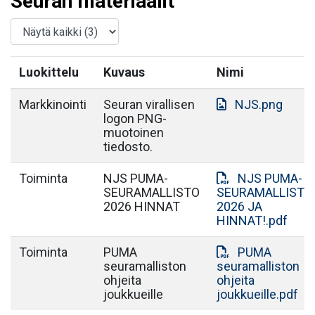
Seuran materiaalit
Luokittelu
Kuvaus
Nimi
Markkinointi
Seuran virallisen
NJS.png
logon PNG-
muotoinen
tiedosto.
Toiminta
NJS PUMA-
NJS PUMA-
SEURAMALLISTO
SEURAMALLISTO
2026 HINNAT
2026 JA
HINNAT!.pdf
Toiminta
PUMA
PUMA
seuramalliston
seuramalliston
ohjeita
ohjeita
joukkueille
joukkueille.pdf