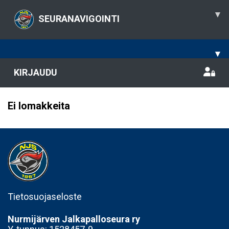
▾
SEURANAVIGOINTI
▾
KIRJAUDU
Ei lomakkeita
Tietosuojaseloste
Nurmijärven Jalkapalloseura ry