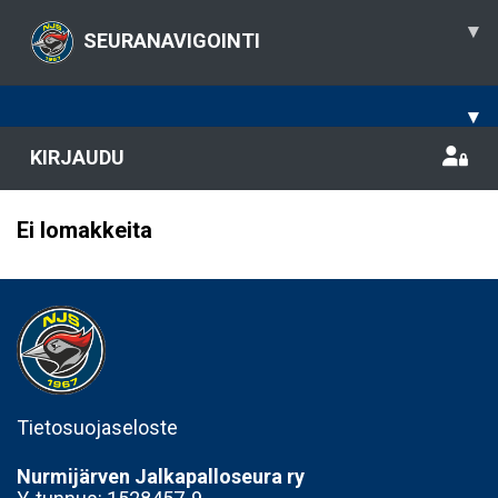
▾
SEURANAVIGOINTI
▾
KIRJAUDU
Ei lomakkeita
Tietosuojaseloste
Nurmijärven Jalkapalloseura ry