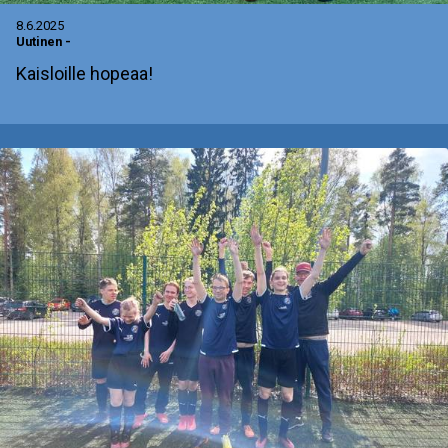
8.6.2025
Uutinen
-
Kaisloille hopeaa!