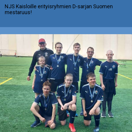
NJS Kaisloille erityisryhmien D-sarjan Suomen
mestaruus!