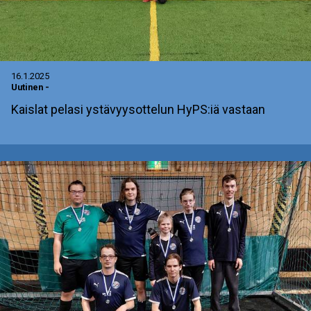
16.1.2025
Uutinen
-
Kaislat pelasi ystävyysottelun HyPS:iä vastaan