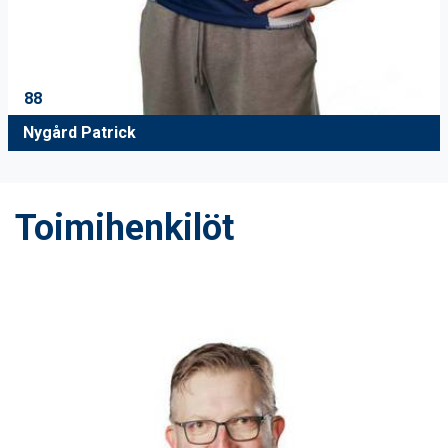
88
Nygård Patrick
Toimihenkilöt