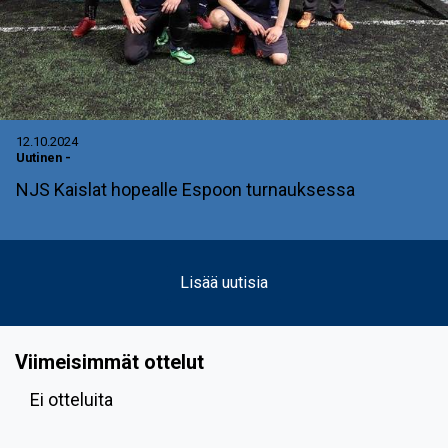
12.10.2024
Uutinen
-
NJS Kaislat hopealle Espoon turnauksessa
Lisää uutisia
Viimeisimmät ottelut
Ei otteluita