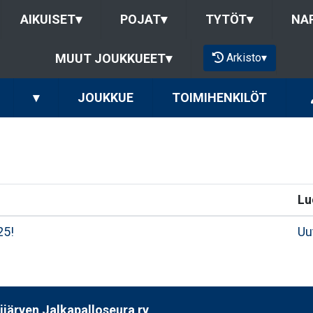
AIKUISET
▾
POJAT
▾
TYTÖT
▾
NAP
Arkisto
▾
MUUT JOUKKUEET
▾
▾
JOUKKUE
TOIMIHENKILÖT
Lu
25!
Uu
järven Jalkapalloseura ry