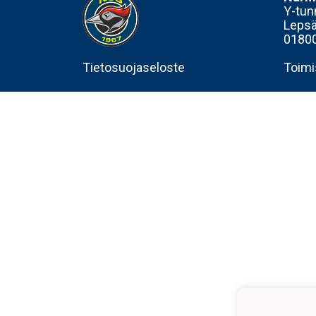
Y-tun
Lepsä
01800
Tietosuojaseloste
Toimi