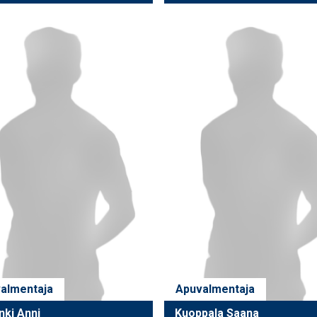
almentaja
Apuvalmentaja
nki Anni
Kuoppala Saana