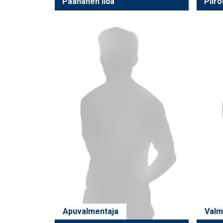
Paananen Iida
Piir
Apuvalmentaja
Valm