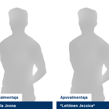
almentaja
Apuvalmentaja
ala Joona
*Lehtinen Jessica*