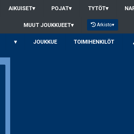
AIKUISET
▾
POJAT
▾
TYTÖT
▾
NAP
Arkisto
▾
MUUT JOUKKUEET
▾
▾
JOUKKUE
TOIMIHENKILÖT