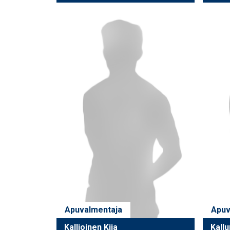
Apuvalmentaja
Apuv
Kallioinen Kiia
Kallu