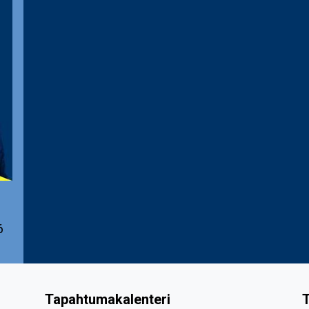
6
Tapahtumakalenteri
T