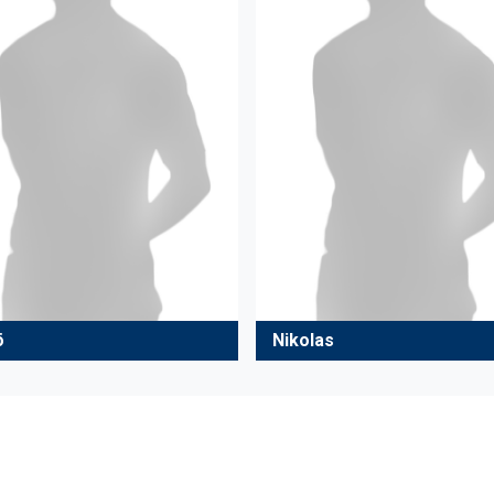
ö
Nikolas