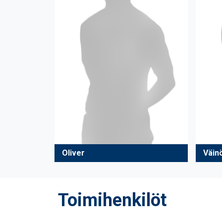
Oliver
Väin
Toimihenkilöt