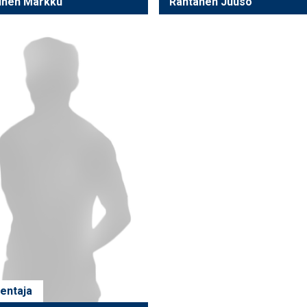
oinen Markku
Rantanen Juuso
entaja