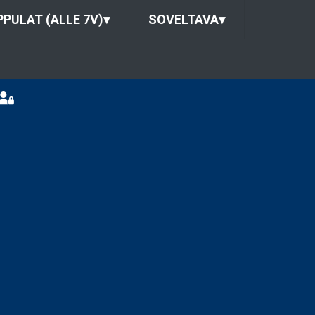
PULAT (ALLE 7V)
▾
SOVELTAVA
▾