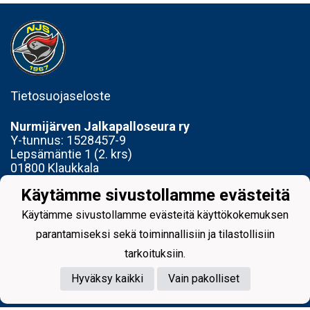
Tietosuojaseloste
Nurmijärven Jalkapalloseura ry
Y-tunnus:
1528457-9
Lepsämäntie 1 (2. krs)
01800 Klaukkala
Käytämme sivustollamme evästeitä
Toimisto avoinna Ti 14-17 ja To 15-18
Käytämme sivustollamme evästeitä käyttökokemuksen
parantamiseksi sekä toiminnallisiin ja tilastollisiin
tarkoituksiin.
Powered by
Hyväksy kaikki
Vain pakolliset