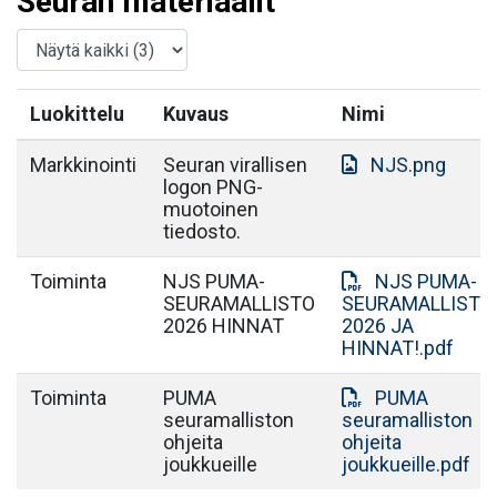
Seuran materiaalit
Luokittelu
Kuvaus
Nimi
Markkinointi
Seuran virallisen
NJS.png
logon PNG-
muotoinen
tiedosto.
Toiminta
NJS PUMA-
NJS PUMA-
SEURAMALLISTO
SEURAMALLISTO
2026 HINNAT
2026 JA
HINNAT!.pdf
Toiminta
PUMA
PUMA
seuramalliston
seuramalliston
ohjeita
ohjeita
joukkueille
joukkueille.pdf