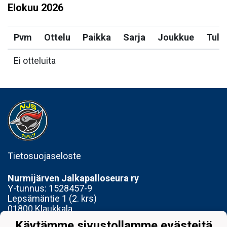
Elokuu
2026
Pvm
Ottelu
Paikka
Sarja
Joukkue
Tulo
Ei otteluita
Tietosuojaseloste
Nurmijärven Jalkapalloseura ry
Y-tunnus:
1528457-9
Lepsämäntie 1 (2. krs)
01800 Klaukkala
Käytämme sivustollamme evästeitä