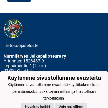
Tietosuojaseloste
Nurmijärven Jalkapalloseura ry
Y-tunnus:
1528457-9
Lepsämäntie 1 (2. krs)
01800 Klaukkala
Käytämme sivustollamme evästeitä
Toimisto avoinna Ti 14-17 ja To 15-18
Käytämme sivustollamme evästeitä käyttökokemuksen
parantamiseksi sekä toiminnallisiin ja tilastollisiin
tarkoituksiin.
Hyväksy kaikki
Vain pakolliset