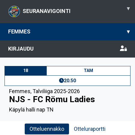
▾
SEURANAVIGOINTI
FEMMES
▾
KIRJAUDU
18
TAM
20.50
Femmes
,
Talviliiga 2025-2026
NJS - FC Römu Ladies
Käpylä halli nap TN
Otteluennakko
Otteluraportti