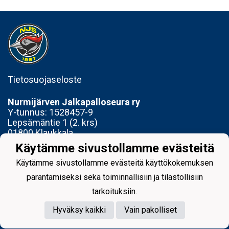
Tietosuojaseloste
Nurmijärven Jalkapalloseura ry
Y-tunnus:
1528457-9
Lepsämäntie 1 (2. krs)
01800 Klaukkala
Käytämme sivustollamme evästeitä
Toimisto avoinna Ti 14-17 ja To 15-18
Käytämme sivustollamme evästeitä käyttökokemuksen
parantamiseksi sekä toiminnallisiin ja tilastollisiin
tarkoituksiin.
Hyväksy kaikki
Vain pakolliset
Powered by