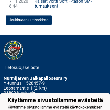
17.11.2020
Kaislat voitti Soft F-tason SM-
18.44
turnauksen!
Joukkueen uutisarkisto
Tietosuojaseloste
Nurmijärven Jalkapalloseura ry
Y-tunnus:
1528457-9
Lepsämäntie 1 (2. krs)
01800 Klaukkala
Käytämme sivustollamme evästeitä
Toimisto avoinna Ti 14-17 ja To 15-18
Käytämme sivustollamme evästeitä käyttökokemuksen