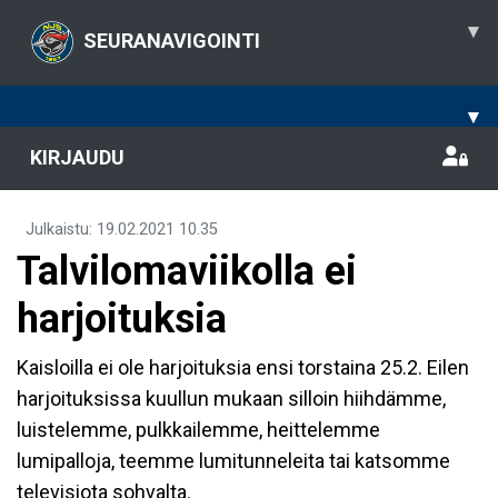
▾
SEURANAVIGOINTI
▾
KIRJAUDU
Julkaistu
:
19.02.2021
10.35
Talvilomaviikolla ei
harjoituksia
Kaisloilla ei ole harjoituksia ensi torstaina 25.2. Eilen
harjoituksissa kuullun mukaan silloin hiihdämme,
luistelemme, pulkkailemme, heittelemme
lumipalloja, teemme lumitunneleita tai katsomme
televisiota sohvalta.