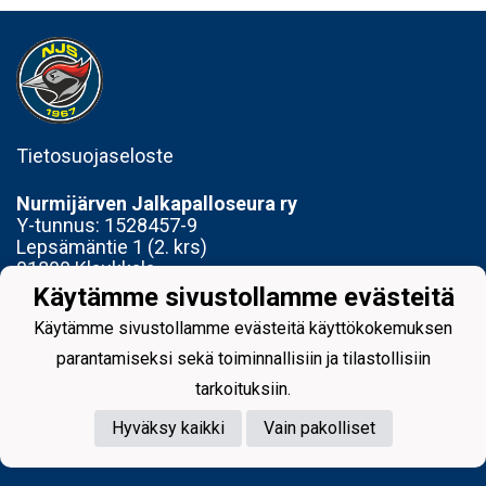
Tietosuojaseloste
Nurmijärven Jalkapalloseura ry
Y-tunnus:
1528457-9
Lepsämäntie 1 (2. krs)
01800 Klaukkala
Käytämme sivustollamme evästeitä
Toimisto avoinna Ti 14-17 ja To 15-18
Käytämme sivustollamme evästeitä käyttökokemuksen
parantamiseksi sekä toiminnallisiin ja tilastollisiin
tarkoituksiin.
Hyväksy kaikki
Vain pakolliset
Powered by