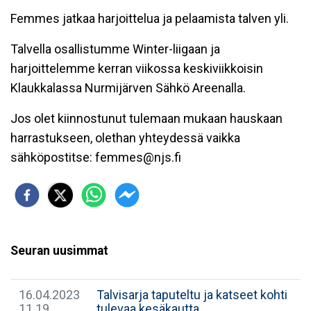
Femmes jatkaa harjoittelua ja pelaamista talven yli.
Talvella osallistumme Winter-liigaan ja
harjoittelemme kerran viikossa keskiviikkoisin
Klaukkalassa Nurmijärven Sähkö Areenalla.
Jos olet kiinnostunut tulemaan mukaan hauskaan
harrastukseen, olethan yhteydessä vaikka
sähköpostitse: femmes@njs.fi
Seuran uusimmat
16.04.2023
Talvisarja taputeltu ja katseet kohti
11.19
tulevaa kesäkautta