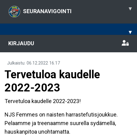
▾
SEURANAVIGOINTI
▾
KIRJAUDU
Julkaistu
:
06.12.2022
16.17
Tervetuloa kaudelle
2022-2023
Tervetuloa kaudelle 2022-2023!
NJS Femmes on naisten harrastefutisjoukkue.
Pelaamme ja treenaamme suurella sydämellä,
hauskanpitoa unohtamatta.