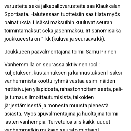
varusteita sekä jalkapallovarusteita saa Klaukkalan
Sportiasta. Halutessaan tuotteisiin saa tilata myös
painatuksia. Lisäksi maksuihin kuuluvat seuran
toimintamaksut sekä jäsenmaksu. Irtisanomisaika
joukkueesta on 1 kk (kuluva ja seuraava kk).
Joukkueen päävalmentajana toimii Samu Pirinen.
Vanhemmilla on seurassa aktiivinen rooli:
kuljetuksen, kustannuksen ja kannustuksen lisäksi
vanhemmista koottu ryhmä vastaa esim. näiden
nettisivujen ylläpidosta, rahastonhoitamisesta, peli-
ja turnaus ilmoittautumisista, talkoiden
järjestämisestä ja monesta muusta pienestä
asiasta. Myös apuvalmentajina ja huoltajina toimii
lasten vanhempia. Tervetuloa siis kaikki uudet
vanhemmatkin mukaan seuratoimintaan!