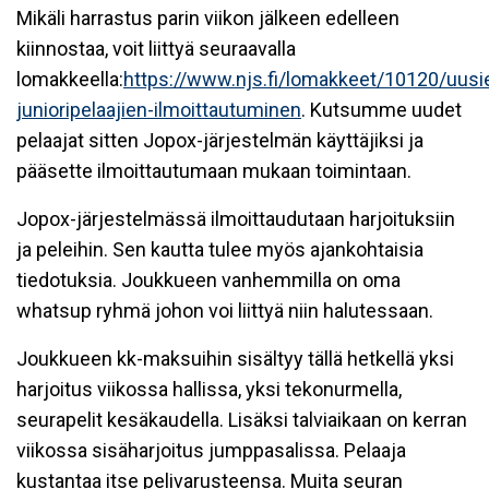
Mikäli harrastus parin viikon jälkeen edelleen
kiinnostaa, voit liittyä seuraavalla
lomakkeella:
https://www.njs.fi/lomakkeet/10120/uusi
junioripelaajien-ilmoittautuminen
. Kutsumme uudet
pelaajat sitten Jopox-järjestelmän käyttäjiksi ja
pääsette ilmoittautumaan mukaan toimintaan.
Jopox-järjestelmässä ilmoittaudutaan harjoituksiin
ja peleihin. Sen kautta tulee myös ajankohtaisia
tiedotuksia. Joukkueen vanhemmilla on oma
whatsup ryhmä johon voi liittyä niin halutessaan.
Joukkueen kk-maksuihin sisältyy tällä hetkellä yksi
harjoitus viikossa hallissa, yksi tekonurmella,
seurapelit kesäkaudella. Lisäksi talviaikaan on kerran
viikossa sisäharjoitus jumppasalissa. Pelaaja
kustantaa itse pelivarusteensa. Muita seuran