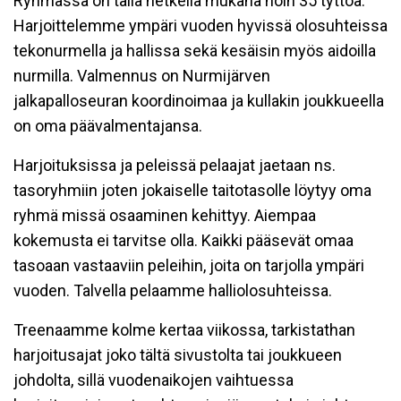
Ryhmässä on tällä hetkellä mukana noin 35 tyttöä.
Harjoittelemme ympäri vuoden hyvissä olosuhteissa
tekonurmella ja hallissa sekä kesäisin myös aidoilla
nurmilla. Valmennus on Nurmijärven
jalkapalloseuran koordinoimaa ja kullakin joukkueella
on oma päävalmentajansa.
Harjoituksissa ja peleissä pelaajat jaetaan ns.
tasoryhmiin joten jokaiselle taitotasolle löytyy oma
ryhmä missä osaaminen kehittyy. Aiempaa
kokemusta ei tarvitse olla. Kaikki pääsevät omaa
tasoaan vastaaviin peleihin, joita on tarjolla ympäri
vuoden. Talvella pelaamme halliolosuhteissa.
Treenaamme kolme kertaa viikossa, tarkistathan
harjoitusajat joko tältä sivustolta tai joukkueen
johdolta, sillä vuodenaikojen vaihtuessa