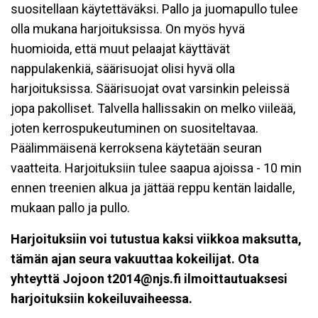
suositellaan käytettäväksi. Pallo ja juomapullo tulee
olla mukana harjoituksissa. On myös hyvä
huomioida, että muut pelaajat käyttävät
nappulakenkiä, säärisuojat olisi hyvä olla
harjoituksissa. Säärisuojat ovat varsinkin peleissä
jopa pakolliset. Talvella hallissakin on melko viileää,
joten kerrospukeutuminen on suositeltavaa.
Päälimmäisenä kerroksena käytetään seuran
vaatteita. Harjoituksiin tulee saapua ajoissa - 10 min
ennen treenien alkua ja jättää reppu kentän laidalle,
mukaan pallo ja pullo.
Harjoituksiin voi tutustua kaksi viikkoa maksutta,
tämän ajan seura vakuuttaa kokeilijat. Ota
yhteyttä Jojoon t2014@njs.fi ilmoittautuaksesi
harjoituksiin kokeiluvaiheessa.