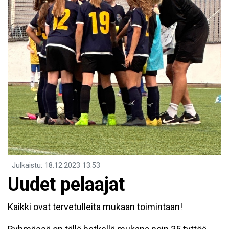
Julkaistu
:
18.12.2023
13.53
Uudet pelaajat
Kaikki ovat tervetulleita mukaan toimintaan!