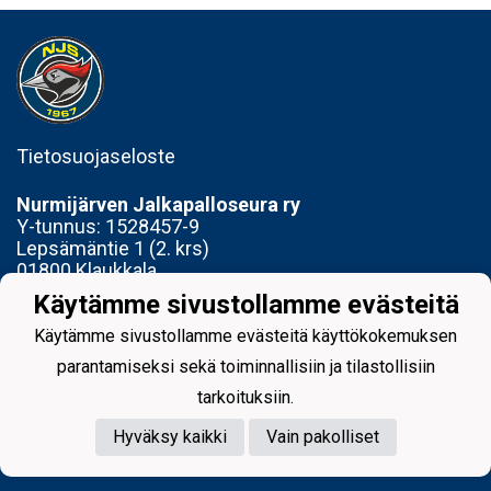
Tietosuojaseloste
Nurmijärven Jalkapalloseura ry
Y-tunnus:
1528457-9
Lepsämäntie 1 (2. krs)
01800 Klaukkala
Käytämme sivustollamme evästeitä
Toimisto avoinna Ti 14-17 ja To 15-18
Käytämme sivustollamme evästeitä käyttökokemuksen
parantamiseksi sekä toiminnallisiin ja tilastollisiin
tarkoituksiin.
Hyväksy kaikki
Vain pakolliset
Powered by