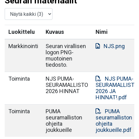
Seuran materiaalit
Luokittelu
Kuvaus
Nimi
Markkinointi
Seuran virallisen
NJS.png
logon PNG-
muotoinen
tiedosto.
Toiminta
NJS PUMA-
NJS PUMA-
SEURAMALLISTO
SEURAMALLISTO
2026 HINNAT
2026 JA
HINNAT!.pdf
Toiminta
PUMA
PUMA
seuramalliston
seuramalliston
ohjeita
ohjeita
joukkueille
joukkueille.pdf