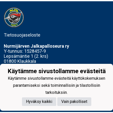
Tietosuojaseloste
Nurmijärven Jalkapalloseura ry
Y-tunnus:
1528457-9
Lepsämäntie 1 (2. krs)
01800 Klaukkala
Käytämme sivustollamme evästeitä
Toimisto avoinna Ti 14-17 ja To 15-18
Käytämme sivustollamme evästeitä käyttökokemuksen
parantamiseksi sekä toiminnallisiin ja tilastollisiin
tarkoituksiin.
Powered by
Hyväksy kaikki
Vain pakolliset