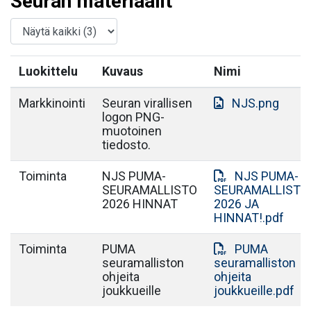
Seuran materiaalit
Luokittelu
Kuvaus
Nimi
Markkinointi
Seuran virallisen
NJS.png
logon PNG-
muotoinen
tiedosto.
Toiminta
NJS PUMA-
NJS PUMA-
SEURAMALLISTO
SEURAMALLISTO
2026 HINNAT
2026 JA
HINNAT!.pdf
Toiminta
PUMA
PUMA
seuramalliston
seuramalliston
ohjeita
ohjeita
joukkueille
joukkueille.pdf