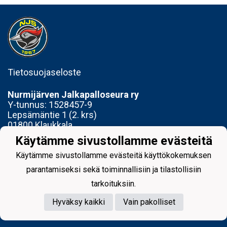
Tietosuojaseloste
Nurmijärven Jalkapalloseura ry
Y-tunnus:
1528457-9
Lepsämäntie 1 (2. krs)
01800 Klaukkala
Käytämme sivustollamme evästeitä
Toimisto avoinna Ti 14-17 ja To 15-18
Käytämme sivustollamme evästeitä käyttökokemuksen
parantamiseksi sekä toiminnallisiin ja tilastollisiin
tarkoituksiin.
Hyväksy kaikki
Vain pakolliset
Powered by