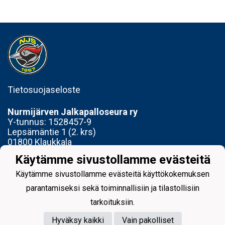
Tietosuojaseloste
Nurmijärven Jalkapalloseura ry
Y-tunnus:
1528457-9
Lepsämäntie 1 (2. krs)
01800 Klaukkala
Käytämme sivustollamme evästeitä
Toimisto avoinna Ti 14-17 ja To 15-18
Käytämme sivustollamme evästeitä käyttökokemuksen
parantamiseksi sekä toiminnallisiin ja tilastollisiin
tarkoituksiin.
Hyväksy kaikki
Vain pakolliset
Powered by