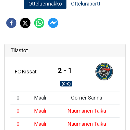
Otteluennakko
Otteluraportti
Tilastot
2 - 1
FC Kissat
(0-0)
0
'
Maali
Cornér Sanna
0
'
Maali
Naumanen Taika
0
'
Maali
Naumanen Taika