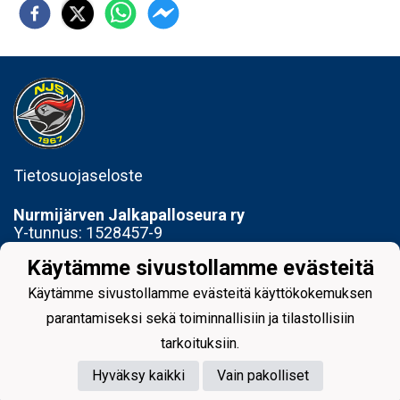
Tietosuojaseloste
Nurmijärven Jalkapalloseura ry
Y-tunnus:
1528457-9
Lepsämäntie 1 (2. krs)
Käytämme sivustollamme evästeitä
01800 Klaukkala
Käytämme sivustollamme evästeitä käyttökokemuksen
Toimisto avoinna Ti 14-17 ja To 15-18
parantamiseksi sekä toiminnallisiin ja tilastollisiin
tarkoituksiin.
Hyväksy kaikki
Vain pakolliset