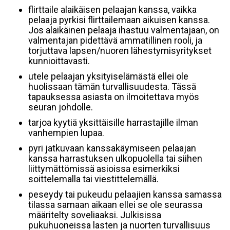
flirttaile alaikäisen pelaajan kanssa, vaikka
pelaaja pyrkisi flirttailemaan aikuisen kanssa.
Jos alaikäinen pelaaja ihastuu valmentajaan, on
valmentajan pidettävä ammatillinen rooli, ja
torjuttava lapsen/nuoren lähestymisyritykset
kunnioittavasti.
utele pelaajan yksityiselämästä ellei ole
huolissaan tämän turvallisuudesta. Tässä
tapauksessa asiasta on ilmoitettava myös
seuran johdolle.
tarjoa kyytiä yksittäisille harrastajille ilman
vanhempien lupaa.
pyri jatkuvaan kanssakäymiseen pelaajan
kanssa harrastuksen ulkopuolella tai siihen
liittymättömissä asioissa esimerkiksi
soittelemalla tai viestittelemällä.
peseydy tai pukeudu pelaajien kanssa samassa
tilassa samaan aikaan ellei se ole seurassa
määritelty soveliaaksi. Julkisissa
pukuhuoneissa lasten ja nuorten turvallisuus