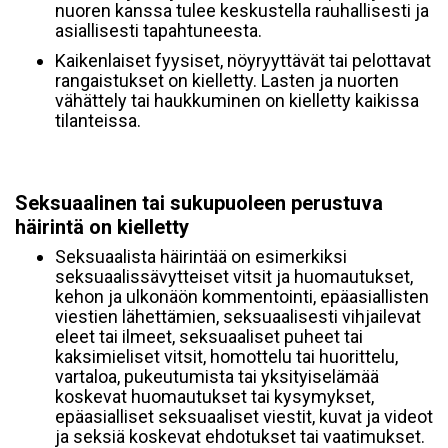
nuoren kanssa tulee keskustella rauhallisesti ja
asiallisesti tapahtuneesta.
Kaikenlaiset fyysiset, nöyryyttävät tai pelottavat
rangaistukset on kielletty. Lasten ja nuorten
vähättely tai haukkuminen on kielletty kaikissa
tilanteissa.
Seksuaalinen tai sukupuoleen perustuva
häirintä on kielletty
Seksuaalista häirintää on esimerkiksi
seksuaalissävytteiset vitsit ja huomautukset,
kehon ja ulkonäön kommentointi, epäasiallisten
viestien lähettämien, seksuaalisesti vihjailevat
eleet tai ilmeet, seksuaaliset puheet tai
kaksimieliset vitsit, homottelu tai huorittelu,
vartaloa, pukeutumista tai yksityiselämää
koskevat huomautukset tai kysymykset,
epäasialliset seksuaaliset viestit, kuvat ja videot
ja seksiä koskevat ehdotukset tai vaatimukset.