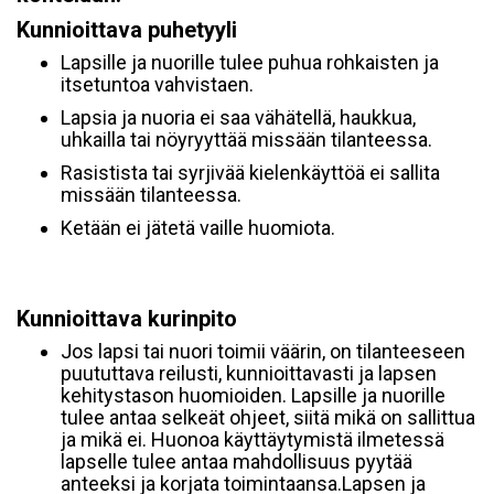
Kunnioittava puhetyyli
Lapsille ja nuorille tulee puhua rohkaisten ja
itsetuntoa vahvistaen.
Lapsia ja nuoria ei saa vähätellä, haukkua,
uhkailla tai nöyryyttää missään tilanteessa.
Rasistista tai syrjivää kielenkäyttöä ei sallita
missään tilanteessa.
Ketään ei jätetä vaille huomiota.
Kunnioittava kurinpito
Jos lapsi tai nuori toimii väärin, on tilanteeseen
puututtava reilusti, kunnioittavasti ja lapsen
kehitystason huomioiden. Lapsille ja nuorille
tulee antaa selkeät ohjeet, siitä mikä on sallittua
ja mikä ei. Huonoa käyttäytymistä ilmetessä
lapselle tulee antaa mahdollisuus pyytää
anteeksi ja korjata toimintaansa.Lapsen ja