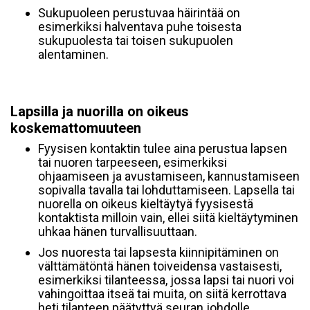
Sukupuoleen perustuvaa häirintää on
esimerkiksi halventava puhe toisesta
sukupuolesta tai toisen sukupuolen
alentaminen.
Lapsilla ja nuorilla on oikeus
koskemattomuuteen
Fyysisen kontaktin tulee aina perustua lapsen
tai nuoren tarpeeseen, esimerkiksi
ohjaamiseen ja avustamiseen, kannustamiseen
sopivalla tavalla tai lohduttamiseen. Lapsella tai
nuorella on oikeus kieltäytyä fyysisestä
kontaktista milloin vain, ellei siitä kieltäytyminen
uhkaa hänen turvallisuuttaan.
Jos nuoresta tai lapsesta kiinnipitäminen on
välttämätöntä hänen toiveidensa vastaisesti,
esimerkiksi tilanteessa, jossa lapsi tai nuori voi
vahingoittaa itseä tai muita, on siitä kerrottava
heti tilanteen päätyttyä seuran johdolle.