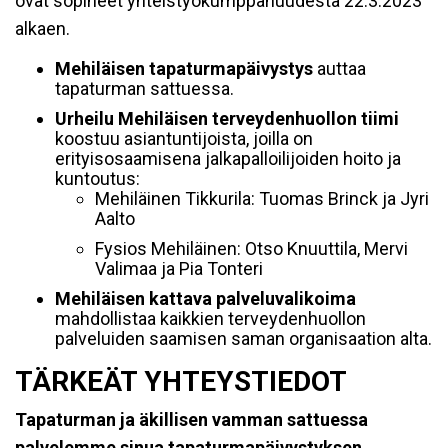
ovat sopineet yhteistyökumppanuudesta 22.3.2023
alkaen.
Mehiläisen tapaturmapäivystys
auttaa
tapaturman sattuessa.
Urheilu Mehiläisen terveydenhuollon tiimi
koostuu asiantuntijoista, joilla on
erityisosaamisena jalkapalloilijoiden hoito ja
kuntoutus:
Mehiläinen Tikkurila: Tuomas Brinck ja Jyri
Aalto
Fysios Mehiläinen: Otso Knuuttila, Mervi
Valimaa ja Pia Tonteri
Mehiläisen kattava palveluvalikoima
mahdollistaa kaikkien terveydenhuollon
palveluiden saamisen saman organisaation alta.
TÄRKEÄT YHTEYSTIEDOT
Tapaturman ja äkillisen vamman sattuessa
palvelemme sinua tapaturmapäivystyksen