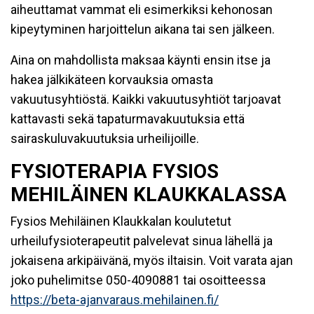
aiheuttamat vammat eli esimerkiksi kehonosan
kipeytyminen harjoittelun aikana tai sen jälkeen.
Aina on mahdollista maksaa käynti ensin itse ja
hakea jälkikäteen korvauksia omasta
vakuutusyhtiöstä. Kaikki vakuutusyhtiöt tarjoavat
kattavasti sekä tapaturmavakuutuksia että
sairaskuluvakuutuksia urheilijoille.
FYSIOTERAPIA FYSIOS
MEHILÄINEN KLAUKKALASSA
Fysios Mehiläinen Klaukkalan koulutetut
urheilufysioterapeutit palvelevat sinua lähellä ja
jokaisena arkipäivänä, myös iltaisin. Voit varata ajan
joko puhelimitse 050-4090881 tai osoitteessa
https://beta-ajanvaraus.mehilainen.fi/