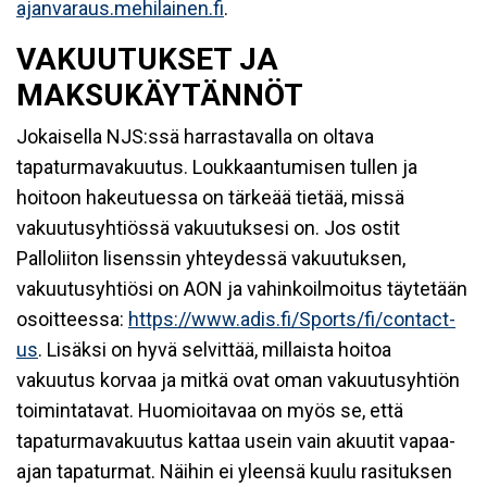
ajanvaraus.mehilainen.fi
.
VAKUUTUKSET JA
MAKSUKÄYTÄNNÖT
Jokaisella NJS:ssä harrastavalla on oltava
tapaturmavakuutus. Loukkaantumisen tullen ja
hoitoon hakeutuessa on tärkeää tietää, missä
vakuutusyhtiössä vakuutuksesi on. Jos ostit
Palloliiton lisenssin yhteydessä vakuutuksen,
vakuutusyhtiösi on AON ja vahinkoilmoitus täytetään
osoitteessa:
https://www.adis.fi/Sports/fi/contact-
us
. Lisäksi on hyvä selvittää, millaista hoitoa
vakuutus korvaa ja mitkä ovat oman vakuutusyhtiön
toimintatavat. Huomioitavaa on myös se, että
tapaturmavakuutus kattaa usein vain akuutit vapaa-
ajan tapaturmat. Näihin ei yleensä kuulu rasituksen