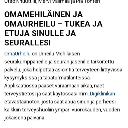
Otso Knuuttila, Mervi Valimaa ja Pia Tonteri
OMAMEHILÄINEN JA
OMAURHEILU – TUKEA JA
ETUJA SINULLE JA
SEURALLESI
OmaUrheilu
on Urheilu Mehiläisen
seurakumppaneille ja seuran jäsenille tarkoitettu
palvelu, joka helpottaa asiointia terveyteen liittyvissä
kysymyksissä ja tapaturmatilanteissa.
Applikaatiossa pääset varaamaan aikaa, näet
terveystietosi ja saat käytössäsi mm.
Digiklinikan
etävastaanoton, josta saat apua sinun ja perheesi
kaikkiin terveyshuoliin ympäri vuorokauden, vuoden
jokaisena päivänä.