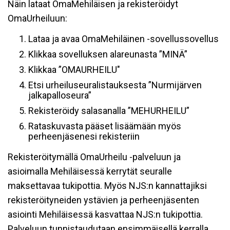
Näin lataat OmaMehiläisen ja rekisteröidyt
OmaUrheiluun:
Lataa ja avaa OmaMehiläinen -sovellussovellus
Klikkaa sovelluksen alareunasta ”MINÄ”
Klikkaa ”OMAURHEILU"
Etsi urheiluseuralistauksesta ”Nurmijärven
jalkapalloseura”
Rekisteröidy salasanalla ”MEHURHEILU”
Rataskuvasta pääset lisäämään myös
perheenjäsenesi rekisteriin
Rekisteröitymällä OmaUrheilu -palveluun ja
asioimalla Mehiläisessä kerrytät seuralle
maksettavaa tukipottia. Myös NJS:n kannattajiksi
rekisteröityneiden ystävien ja perheenjäsenten
asiointi Mehiläisessä kasvattaa NJS:n tukipottia.
Palveluun tunnistaudutaan ensimmäisellä kerralla