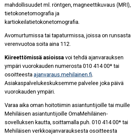
mahdollisuudet ml. röntgen, magneettikuvaus (MRI),
tietokonetomografia ja
kartiokeilatietokonetomografia.
Avomurtumissa tai tapaturmissa, joissa on runsasta
verenvuotoa soita aina 112.
Kiireettömissä asioissa
voi tehdä ajanvarauksen
ympäri vuorokauden numerosta 010 414 00* tai
osoitteesta
ajanvaraus.mehilainen.fi
.
Asiakaspalvelukeskuksemme palvelee joka päivä
vuorokauden ympäri.
Varaa aika oman hoitotiimin asiantuntijoille tai muille
Mehiläisen asiantuntijoille OmaMehiläinen-
sovelluksen kautta, soittamalla puh. 010 414 00* tai
Mehiläisen verkkoajanvarauksesta osoitteesta