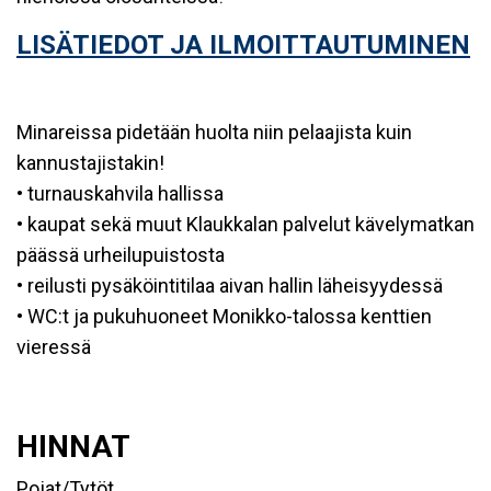
LISÄTIEDOT JA ILMOITTAUTUMINEN
Minareissa pidetään huolta niin pelaajista kuin
kannustajistakin!
• turnauskahvila hallissa
• kaupat sekä muut Klaukkalan palvelut kävelymatkan
päässä urheilupuistosta
• reilusti pysäköintitilaa aivan hallin läheisyydessä
• WC:t ja pukuhuoneet Monikko-talossa kenttien
vieressä
HINNAT
Pojat/Tytöt