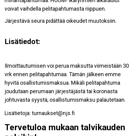
minaritapahtumaa. HUOM! Ikäryhmien aikataulut
voivat vaihdella pelitapahtumasta riippuen.
Järjestävä seura pidättää oikeudet muutoksiin.
Lisätiedot:
Ilmoittautumisen voi perua maksutta viimeistään 30
vrk ennen pelitapahtumaa. Tämän jälkeen emme
hyvitä osallistumismaksua. Mikäli pelitapahtuma
joudutaan perumaan järjestäjästä tai koronasta
johtuvasta syystä, osallistumismaksu palautetaan.
Lisätietoja: turnaukset@njs.fi
Tervetuloa mukaan talvikauden