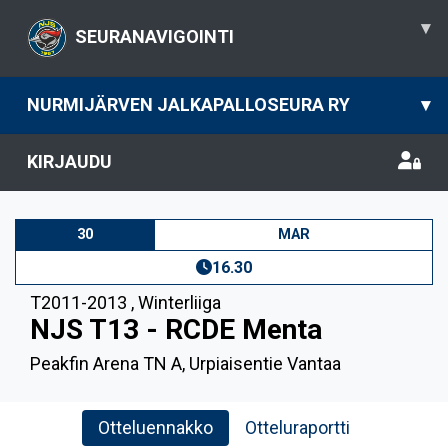
▾
SEURANAVIGOINTI
NURMIJÄRVEN JALKAPALLOSEURA RY
▾
KIRJAUDU
30
MAR
16.30
T2011-2013
,
Winterliiga
NJS T13 - RCDE Menta
Peakfin Arena TN A, Urpiaisentie Vantaa
Otteluennakko
Otteluraportti