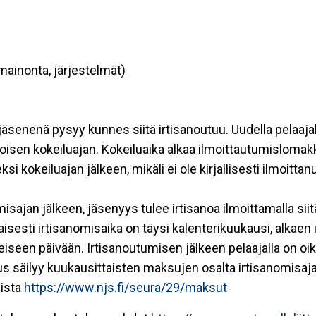
mainonta, järjestelmät)
 jäsenenä pysyy kunnes siitä irtisanoutuu. Uudella pelaaj
oisen kokeiluajan. Kokeiluaika alkaa ilmoittautumislomak
 kokeiluajan jälkeen, mikäli ei ole kirjallisesti ilmoittanut
.
sajan jälkeen, jäsenyys tulee irtisanoa ilmoittamalla sii
isesti irtisanomisaika on täysi kalenterikuukausi, alkae
seen päivään. Irtisanoutumisen jälkeen pelaajalla on oi
s säilyy kuukausittaisten maksujen osalta irtisanomisaja
uista
https://www.
njs.fi/seura/29/maksut