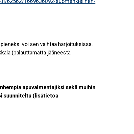
tto.fi/62562/1669636092-suomenkielinen-
pieneksi voi sen vaihtaa harjoituksissa.
kkala (palauttamatta jääneestä
anhempia apuvalmentajiksi sekä muihin
 suunniteltu (lisätietoa