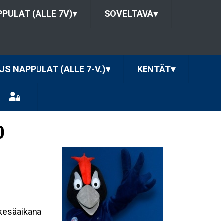
PULAT (ALLE 7V)
▾
SOVELTAVA
▾
JS NAPPULAT (ALLE 7-V.)
▾
KENTÄT
▾
0
 kesäaikana