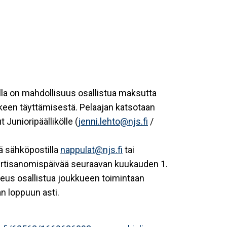
alla on mahdollisuus osallistua maksutta
keen täyttämisestä. Pelaajan katsotaan
 Junioripäällikölle (
jenni.lehto@njs.fi
/
tä sähköpostilla
nappulat@njs.fi
tai
n irtisanomispäivää seuraavan kuukauden 1.
keus osallistua joukkueen toimintaan
n loppuun asti.