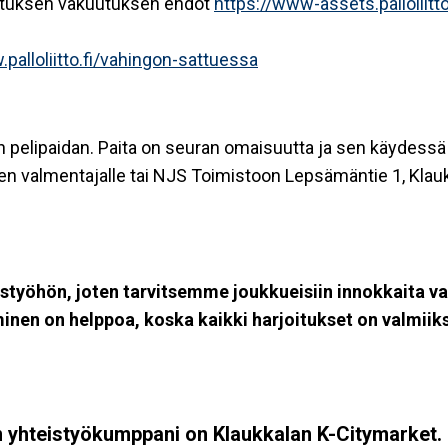
kuutuksen vakuutuksen ehdot
https://www-assets.pallolii
palloliitto.fi/vahingon-sattuessa
n pelipaidan. Paita on seuran omaisuutta ja sen käydessä 
en valmentajalle tai NJS Toimistoon Lepsämäntie 1, Klau
styöhön, joten tarvitsemme joukkueisiin innokkaita v
en on helppoa, koska kaikki harjoitukset on valmiiksi
 yhteistyökumppani on Klaukkalan K-Citymarket.