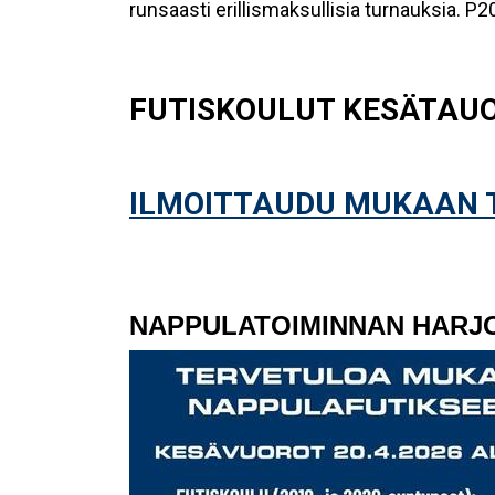
runsaasti erillismaksullisia turnauksia. P2
FUTISKOULUT KESÄTAUOLL
ILMOITTAUDU MUKAAN 
NAPPULATOIMINNAN HARJO