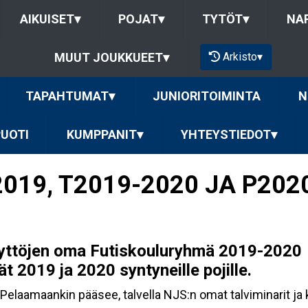
AIKUISET
▾
POJAT
▾
TYTÖT
▾
NAP
Arkisto
▾
MUUT JOUKKUEET
▾
TAPAHTUMAT
▾
JUNIORITOIMINTA
N
PUOTI
KUMPPANIT
▾
YHTEYSTIEDOT
▾
019, T2019-2020 JA P202
ttöjen oma Futiskouluryhmä 2019-2020
t 2019 ja 2020 syntyneille pojille.
a. Pelaamaankin pääsee, talvella NJS:n omat talviminarit ja