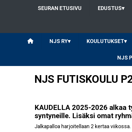
SEURAN ETUSIVU
EDUSTUS
▾
NJS RY
▾
KOULUTUKSET
▾
NJS 
NJS FUTISKOULU P2
KAUDELLA 2025-2026 alkaa ty
syntyneille. Lisäksi omat ryhmä
Jalkapalloa harjoitellaan 2 kertaa viikoss