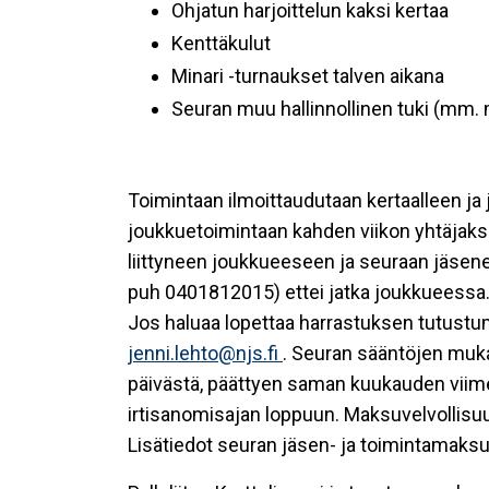
Ohjatun harjoittelun kaksi kertaa
Kenttäkulut
Minari -turnaukset talven aikana
Seuran muu hallinnollinen tuki (mm. 
Toimintaan ilmoittaudutaan kertaalleen ja
joukkuetoimintaan kahden viikon yhtäjaks
liittyneen joukkueeseen ja seuraan jäseneksi
puh 0401812015) ettei jatka joukkueessa
Jos haluaa lopettaa harrastuksen tutustumi
jenni.lehto@njs.fi
. Seuran sääntöjen muka
päivästä, päättyen saman kuukauden viimei
irtisanomisajan loppuun. Maksuvelvollisuu
Lisätiedot seuran jäsen- ja toimintamaks