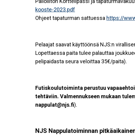
Palloliiton Korttelipassi ja tapaturmava
kooste-2023.pdf
Ohjeet tapaturman sattuessa
https://www.
Pelaajat saavat käyttöönsä NJS:n virallise
Lopettaessa paita tulee palauttaa joukkue
pelipaidasta seura veloittaa 35€/paita).
Futiskoulutoiminta perustuu vapaaehtoi
tehtäviin. Valmennukseen mukaan tulemin
nappulat@njs.fi
).
NJS Nappulatoiminnan pitkäaikainen