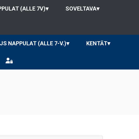
PULAT (ALLE 7V)
▾
SOVELTAVA
▾
JS NAPPULAT (ALLE 7-V.)
▾
KENTÄT
▾