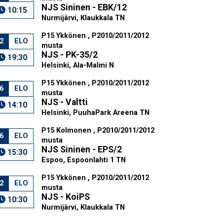
NJS Sininen - EBK/12
10:15
Nurmijärvi, Klaukkala TN
P15 Ykkönen , P2010/2011/2012
2
ELO
musta
NJS - PK-35/2
19:30
Helsinki, Ala-Malmi N
P15 Ykkönen , P2010/2011/2012
6
ELO
musta
NJS - Valtti
14:10
Helsinki, PuuhaPark Areena TN
P15 Kolmonen , P2010/2011/2012
6
ELO
musta
NJS Sininen - EPS/2
15:30
Espoo, Espoonlahti 1 TN
P15 Ykkönen , P2010/2011/2012
2
ELO
musta
NJS - KoiPS
10:30
Nurmijärvi, Klaukkala TN