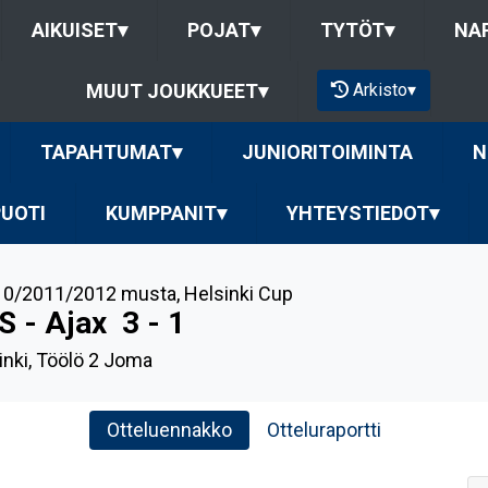
AIKUISET
▾
POJAT
▾
TYTÖT
▾
NAP
Arkisto
▾
MUUT JOUKKUEET
▾
TAPAHTUMAT
▾
JUNIORITOIMINTA
N
PUOTI
KUMPPANIT
▾
YHTEYSTIEDOT
▾
0/2011/2012 musta
,
Helsinki Cup
S - Ajax
3 - 1
inki, Töölö 2 Joma
Otteluennakko
Otteluraportti