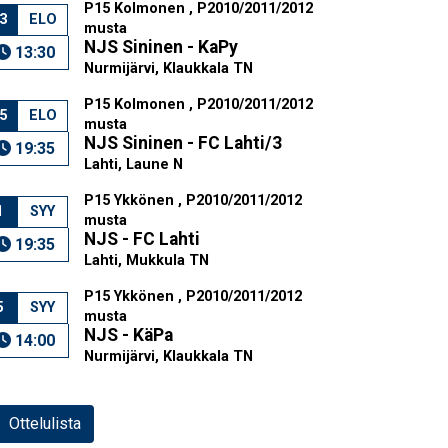
P15 Kolmonen , P2010/2011/2012
3
ELO
musta
NJS Sininen - KaPy
13:30
Nurmijärvi, Klaukkala TN
P15 Kolmonen , P2010/2011/2012
5
ELO
musta
NJS Sininen - FC Lahti/3
19:35
Lahti, Laune N
P15 Ykkönen , P2010/2011/2012
1
SYY
musta
NJS - FC Lahti
19:35
Lahti, Mukkula TN
P15 Ykkönen , P2010/2011/2012
5
SYY
musta
NJS - KäPa
14:00
Nurmijärvi, Klaukkala TN
Ottelulista