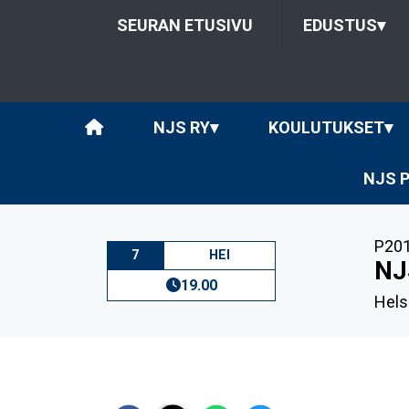
SEURAN ETUSIVU
EDUSTUS
▾
NJS RY
▾
KOULUTUKSET
▾
NJS 
P201
7
HEI
NJ
19.00
Hels