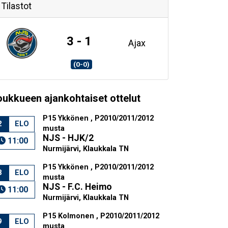
Tilastot
3 - 1
Ajax
(0-0)
oukkueen ajankohtaiset ottelut
P15 Ykkönen , P2010/2011/2012
2
ELO
musta
NJS - HJK/2
11:00
Nurmijärvi, Klaukkala TN
P15 Ykkönen , P2010/2011/2012
8
ELO
musta
NJS - F.C. Heimo
11:00
Nurmijärvi, Klaukkala TN
P15 Kolmonen , P2010/2011/2012
9
ELO
musta