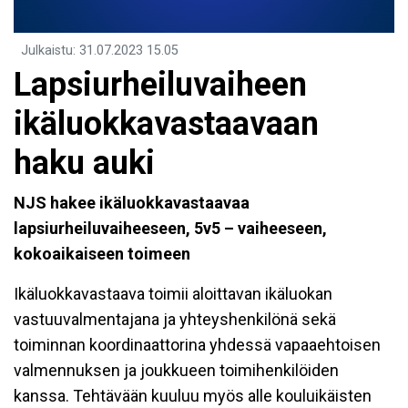
Julkaistu
:
31.07.2023
15.05
Lapsiurheiluvaiheen
ikäluokkavastaavaan
haku auki
NJS
hakee ikäluokkavastaavaa
lapsiurheiluvaiheeseen, 5v5 – vaiheeseen,
kokoaikaiseen toimeen
Ikäluokkavastaava toimii aloittavan ikäluokan
vastuuvalmentajana ja yhteyshenkilönä sekä
toiminnan koordinaattorina yhdessä vapaaehtoisen
valmennuksen ja joukkueen toimihenkilöiden
kanssa. Tehtävään kuuluu myös alle kouluikäisten