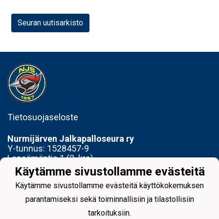
Seuran uutisarkisto
Tietosuojaseloste
Nurmijärven Jalkapalloseura ry
Y-tunnus:
1528457-9
Lepsämäntie 1 (2. krs)
01800 Klaukkala
Käytämme sivustollamme evästeitä
Käytämme sivustollamme evästeitä käyttökokemuksen
Toimisto avoinna Ti 14-17 ja To 15-18
parantamiseksi sekä toiminnallisiin ja tilastollisiin
tarkoituksiin.