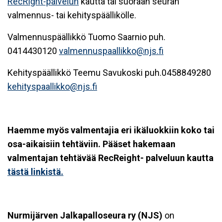
RecRight-palvelun
kautta tai suoraan seuran
valmennus- tai kehityspäällikölle.
Valmennuspäällikkö Tuomo Saarnio puh.
0414430120
valmennuspaallikko@njs.fi
Kehityspäällikkö Teemu Savukoski puh.0458849280
kehityspaallikko@njs.fi
Haemme myös valmentajia eri ikäluokkiin koko tai
osa-aikaisiin tehtäviin. Pääset hakemaan
valmentajan tehtävää RecReight- palveluun kautta
tästä linkistä.
Nurmijärven Jalkapalloseura ry (NJS)
on