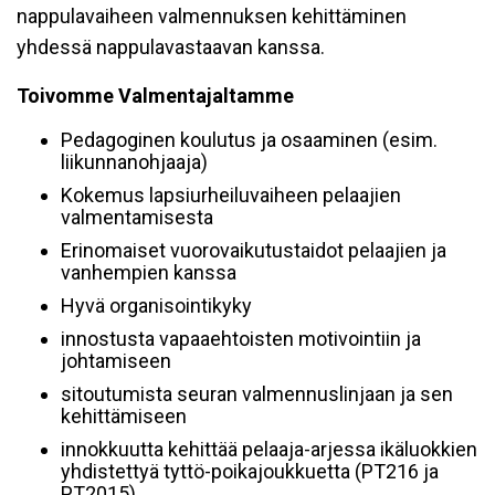
nappulavaiheen valmennuksen kehittäminen
yhdessä nappulavastaavan kanssa.
Toivomme Valmentajaltamme
Pedagoginen koulutus ja osaaminen (esim.
liikunnanohjaaja)
Kokemus lapsiurheiluvaiheen pelaajien
valmentamisesta
Erinomaiset vuorovaikutustaidot pelaajien ja
vanhempien kanssa
Hyvä organisointikyky
innostusta vapaaehtoisten motivointiin ja
johtamiseen
sitoutumista seuran valmennuslinjaan ja sen
kehittämiseen
innokkuutta kehittää pelaaja-arjessa ikäluokkien
yhdistettyä tyttö-poikajoukkuetta (PT216 ja
PT2015)