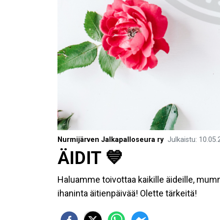
Nurmijärven Jalkapalloseura ry
Julkaistu
:
10.05.
ÄIDIT 💙
Haluamme toivottaa kaikille äideille, mumme
ihaninta äitienpäivää! Olette tärkeitä!