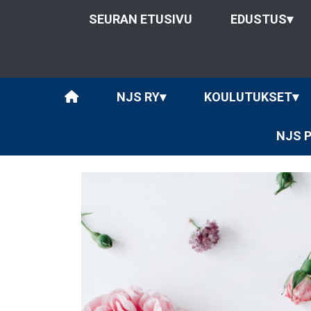
SEURAN ETUSIVU
EDUSTUS
▾
NJS RY
▾
KOULUTUKSET
▾
NJS 