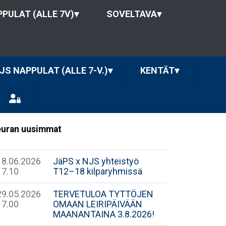
PULAT (ALLE 7V)
▾
SOVELTAVA
▾
JS NAPPULAT (ALLE 7-V.)
▾
KENTÄT
▾
uran uusimmat
18.06.2026
JäPS x NJS yhteistyö
17.10
T12–18 kilparyhmissä
29.05.2026
TERVETULOA TYTTÖJEN
17.00
OMAAN LEIRIPÄIVÄÄN
MAANANTAINA 3.8.2026!