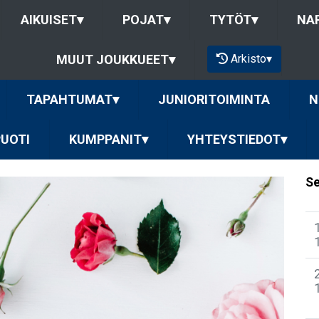
AIKUISET
▾
POJAT
▾
TYTÖT
▾
NAP
Arkisto
▾
MUUT JOUKKUEET
▾
TAPAHTUMAT
▾
JUNIORITOIMINTA
N
PUOTI
KUMPPANIT
▾
YHTEYSTIEDOT
▾
Se