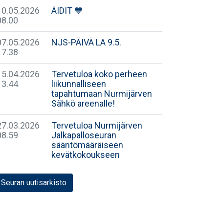
10.05.2026
ÄIDIT 💙
08.00
07.05.2026
NJS-PÄIVÄ LA 9.5.
17.38
15.04.2026
Tervetuloa koko perheen
13.44
liikunnalliseen
tapahtumaan Nurmijärven
Sähkö areenalle!
27.03.2026
Tervetuloa Nurmijärven
08.59
Jalkapalloseuran
sääntömääräiseen
kevätkokoukseen
Seuran uutisarkisto